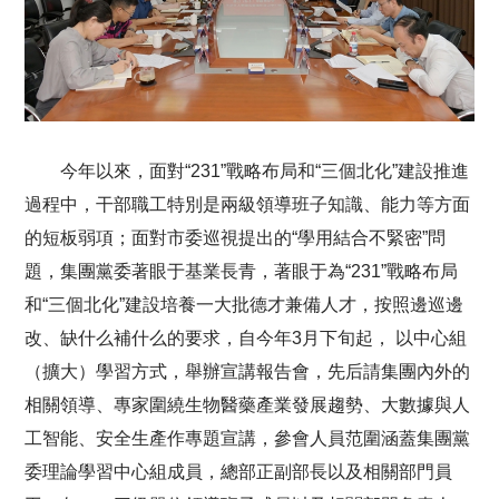
今年以來，面對“231”戰略布局和“三個北化”建設推進
過程中，干部職工特別是兩級領導班子知識、能力等方面
的短板弱項；面對市委巡視提出的“學用結合不緊密”問
題，集團黨委著眼于基業長青，著眼于為“231”戰略布局
和“三個北化”建設培養一大批德才兼備人才，按照邊巡邊
改、缺什么補什么的要求，自今年3月下旬起， 以中心組
（擴大）學習方式，舉辦宣講報告會，先后請集團內外的
相關領導、專家圍繞生物醫藥產業發展趨勢、大數據與人
工智能、安全生產作專題宣講，參會人員范圍涵蓋集團黨
委理論學習中心組成員，總部正副部長以及相關部門員