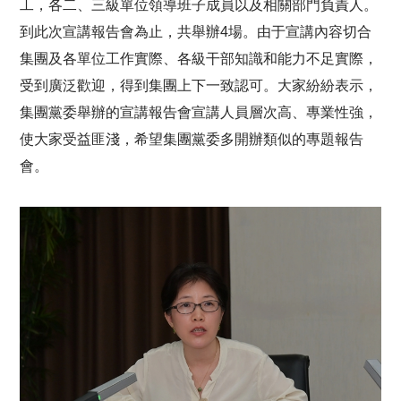
工，各二、三級單位領導班子成員以及相關部門負責人。
到此次宣講報告會為止，共舉辦4場。由于宣講內容切合
集團及各單位工作實際、各級干部知識和能力不足實際，
受到廣泛歡迎，得到集團上下一致認可。大家紛紛表示，
集團黨委舉辦的宣講報告會宣講人員層次高、專業性強，
使大家受益匪淺，希望集團黨委多開辦類似的專題報告
會。