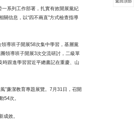
返回頂部
委一系列工作部署，扎實有效開展黨紀
關信息，以“四不兩直”方式檢查指導
領導班子開展58次集中學習，基層黨
集團領導班子開展3次交流研討，二級單
。及時跟進學習習近平總書記在重慶、山
”廉潔教育專題展覽。7月31日，召開
動54次。
新成效。