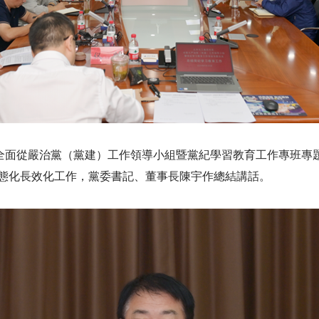
開全面從嚴治黨（黨建）工作領導小組暨黨紀學習教育工作專班專
態化長效化工作，黨委書記、董事長陳宇作總結講話。