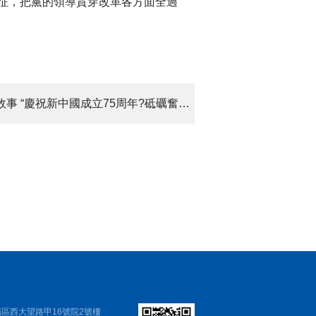
征，把黨的領導貫穿改革各方面全過
下一篇：北京化工集團 講北化故事 “慶祝新中國成立75周年?砥礪奮進‘231’ ‘三個北化’建新功”職工宣講比賽成功舉辦
區西大望路甲16號院2號樓