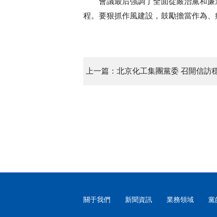
會議最后強調了全面從嚴治黨和廉
程。要狠抓作風建設，鼓勵擔當作為、
關于我們
新聞資訊
業務領域
黨