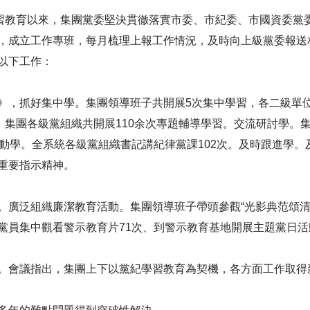
學習教育以來，集團黨委堅決貫徹落實市委、市紀委、市國資委黨
，成立工作專班，每月梳理上報工作情況，及時向上級黨委報送相
以下工作：
》，抓好集中學。集團領導班子共開展5次集中學習，各二級單位
。集團各級黨組織共開展110余次專題輔導學習。交流研討學。
帶動學。全系統各級黨組織書記講紀律黨課102次。及時跟進學
重要指示精神。
。廣泛組織廉潔教育活動。集團領導班子帶頭參觀“光影典范頌清風
黨員集中觀看警示教育片71次、到警示教育基地開展主題黨日活
。會議指出，集團上下以黨紀學習教育為契機，各方面工作取得