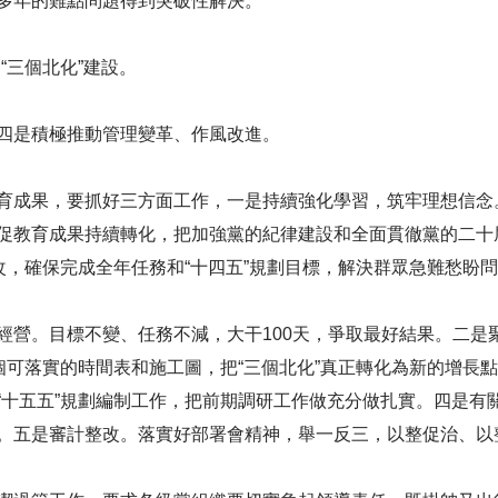
多年的難點問題得到突破性解決。
和“三個北化”建設。
四是積極推動管理變革、作風改進。
育成果，要抓好三方面工作，一是持續強化學習，筑牢理想信念
教育成果持續轉化，把加強黨的紀律建設和全面貫徹黨的二十屆三
改，確保完成全年任務和“十四五”規劃目標，解決群眾急難愁盼
經營。目標不變、任務不減，大干100天，爭取最好結果。二是聚
個可落實的時間表和施工圖，把“三個北化”真正轉化為新的增長點
十五五”規劃編制工作，把前期調研工作做充分做扎實。四是有關
。五是審計整改。落實好部署會精神，舉一反三，以整促治、以