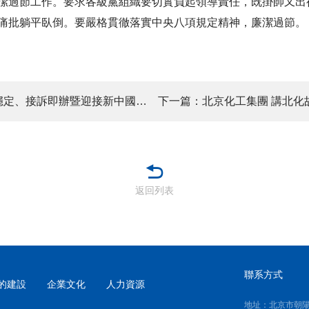
潔過節工作。要求各級黨組織要切實負起領導責任，既掛帥又出
痛批躺平臥倒。要嚴格貫徹落實中央八項規定精神，廉潔過節。
上一篇：北京化工集團黨委 召開信訪穩定、接訴即辦暨迎接新中國成立75周年安全穩定工作座談會
返回列表
聯系方式
的建設
企業文化
人力資源
地址：北京市朝陽