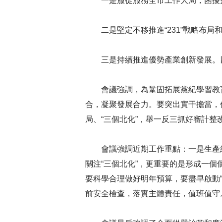
一是服從服務全市工作大局，困擾
二是堅定不移推進“231”戰略布局
三是持續推進優勢產業創新發展。
會議強調，為鞏固拓展黨紀學習教
合，凝聚發展合力。要突出實干擔當，促
局、“三個北化”，舉一反三抓好審計整
會議強調近期工作重點：一是生產
關注“三個北化”，更重要的是形成一個
要科學合理做好明年預算，要盡早啟動“
前安全檢查，落實主體責任，值班值守