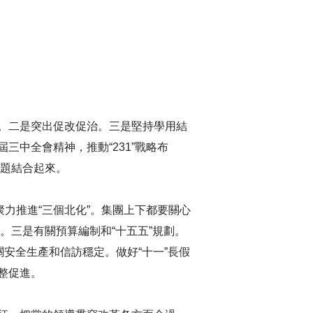
。二是突出促改促治。三是堅持學用結
中全會精神，推動“231”戰略布
問題結合起來。
力推進“三個北化”。集團上下都要關心
。三是有關預算編制和“十五五”規劃。
安全生產和信訪穩定。做好“十一”長假
整促進。